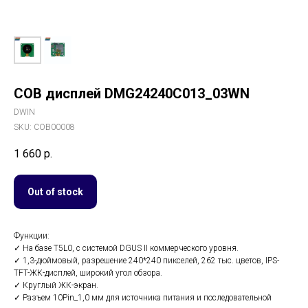
COB дисплей DMG24240C013_03WN
DWIN
SKU:
COB00008
1 660
р.
Out of stock
Функции:
✓ На базе T5L0, с системой DGUS II коммерческого уровня.
✓ 1,3-дюймовый, разрешение 240*240 пикселей, 262 тыс. цветов, IPS-
TFT-ЖК-дисплей, широкий угол обзора.
✓ Круглый ЖК-экран.
✓ Разъем 10Pin_1,0 мм для источника питания и последовательной