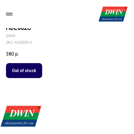
HDL662C
DWIN
SKU:
ACS00010
380
р.
Out of stock