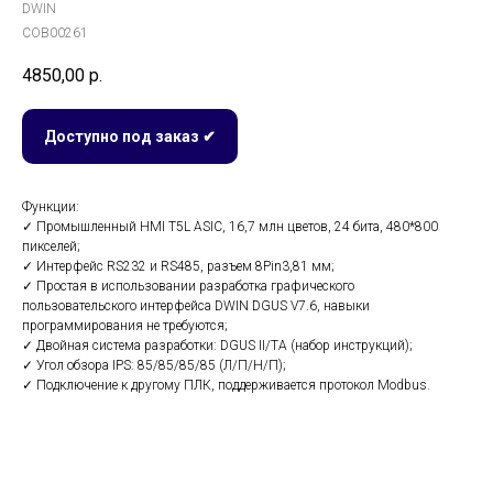
DWIN
COB00261
4850,00
р.
Доступно под заказ ✔
Функции:
✓ Промышленный HMI T5L ASIC, 16,7 млн ​​цветов, 24 бита, 480*800
пикселей;
✓ Интерфейс RS232 и RS485, разъем 8Pin3,81 мм;
✓ Простая в использовании разработка графического
пользовательского интерфейса DWIN DGUS V7.6, навыки
программирования не требуются;
✓ Двойная система разработки: DGUS II/TA (набор инструкций);
✓ Угол обзора IPS: 85/85/85/85 (Л/П/Н/П);
✓ Подключение к другому ПЛК, поддерживается протокол Modbus.