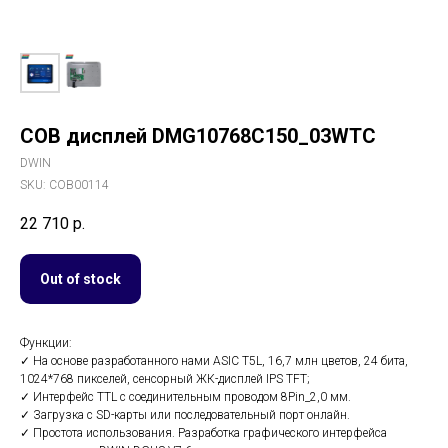
COB дисплей DMG10768C150_03WTC
DWIN
SKU:
COB00114
22 710
р.
Out of stock
Функции:
✓ На основе разработанного нами ASIC T5L, 16,7 млн цветов, 24 бита,
1024*768 пикселей, сенсорный ЖК-дисплей IPS TFT;
✓ Интерфейс TTL с соединительным проводом 8Pin_2,0 мм.
✓ Загрузка с SD-карты или последовательный порт онлайн.
✓ Простота использования. Разработка графического интерфейса