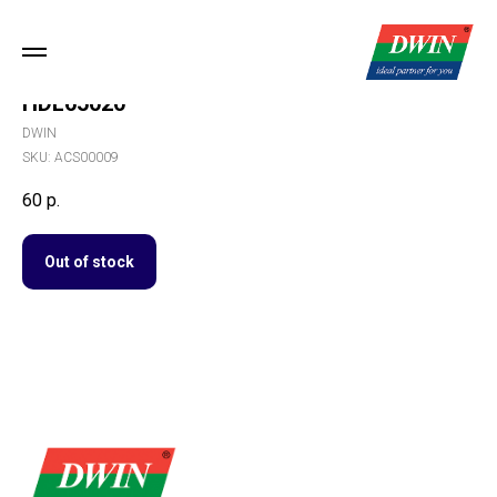
HDL65020
DWIN
SKU:
ACS00009
60
р.
Out of stock