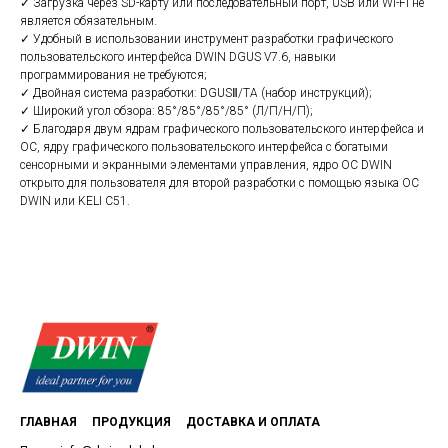
✓ Загрузка через SD-карту или последовательный порт, USB или Wi-Fi не
является обязательным.
✓ Удобный в использовании инструмент разработки графического
пользовательского интерфейса DWIN DGUS V7.6, навыки
программирования не требуются;
✓ Двойная система разработки: DGUSⅡ/TA (набор инструкций);
✓ Широкий угол обзора: 85°/85°/85°/85° (Л/П/Н/П);
✓ Благодаря двум ядрам графического пользовательского интерфейса и
ОС, ядру графического пользовательского интерфейса с богатыми
сенсорными и экранными элементами управления, ядро ОС DWIN
открыто для пользователя для второй разработки с помощью языка ОС
DWIN или KELI C51.
ГЛАВНАЯ
ПРОДУКЦИЯ
ДОСТАВКА И ОПЛАТА