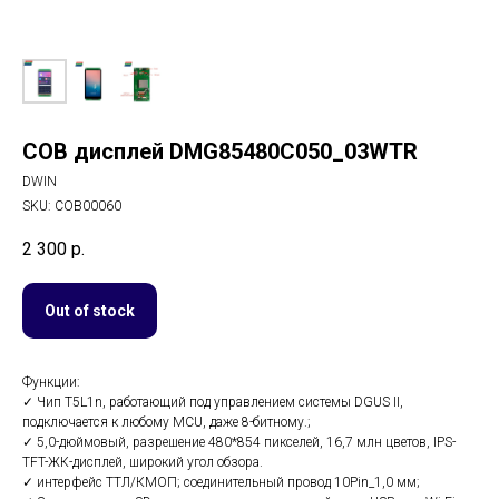
COB дисплей DMG85480C050_03WTR
DWIN
SKU:
COB00060
2 300
р.
Out of stock
Функции:
✓ Чип T5L1n, работающий под управлением системы DGUS II,
подключается к любому MCU, даже 8-битному.;
✓ 5,0-дюймовый, разрешение 480*854 пикселей, 16,7 млн цветов, IPS-
TFT-ЖК-дисплей, широкий угол обзора.
✓ интерфейс ТТЛ/КМОП; соединительный провод 10Pin_1,0 мм;