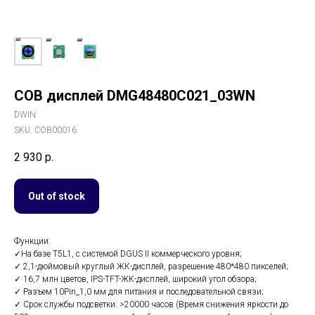
COB дисплей DMG48480C021_03WN
DWIN
SKU:
COB00016
2 930
р.
Out of stock
Функции:
✓На базе T5L1, с системой DGUS II коммерческого уровня;
✓ 2,1-дюймовый круглый ЖК-дисплей, разрешение 480*480 пикселей;
✓ 16,7 млн цветов, IPS-TFT-ЖК-дисплей, широкий угол обзора;
✓ Разъем 10Pin_1,0 мм для питания и последовательной связи;
✓ Срок службы подсветки: >20000 часов (Время снижения яркости до