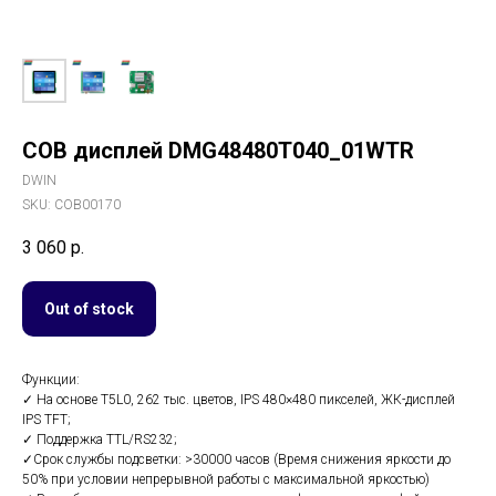
COB дисплей DMG48480T040_01WTR
DWIN
SKU:
COB00170
3 060
р.
Out of stock
Функции:
✓ На основе T5L0, 262 тыс. цветов, IPS 480×480 пикселей, ЖК-дисплей
IPS TFT;
✓ Поддержка TTL/RS232;
✓Срок службы подсветки: >30000 часов (Время снижения яркости до
50% при условии непрерывной работы с максимальной яркостью)