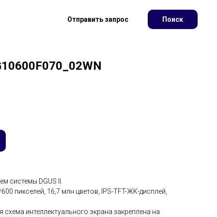
Отправить запрос
Поиск
G10600F070_02WN
ем системы DGUS II.
600 пикселей, 16,7 млн цветов, IPS-TFT-ЖК-дисплей,
я схема интеллектуального экрана закреплена на