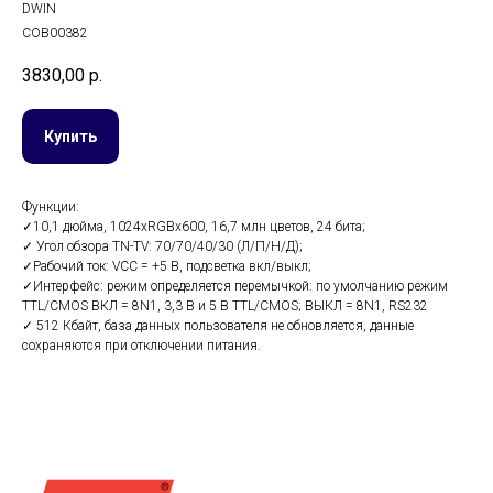
DWIN
COB00382
3830,00
р.
Купить
Функции:
✓10,1 дюйма, 1024xRGBx600, 16,7 млн ​​цветов, 24 бита;
✓ Угол обзора TN-TV: 70/70/40/30 (Л/П/Н/Д);
✓Рабочий ток: VCC = +5 В, подсветка вкл/выкл;
✓Интерфейс: режим определяется перемычкой: по умолчанию режим
TTL/CMOS ВКЛ = 8N1, 3,3 В и 5 В TTL/CMOS; ВЫКЛ = 8N1, RS232
✓ 512 Кбайт, база данных пользователя не обновляется, данные
сохраняются при отключении питания.