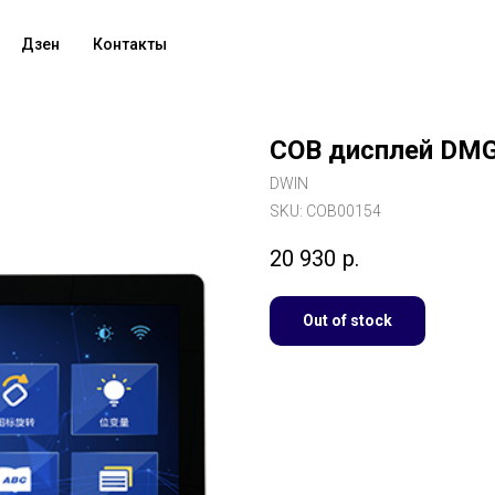
Дзен
Контакты
COB дисплей DM
DWIN
SKU:
COB00154
20 930
р.
Out of stock