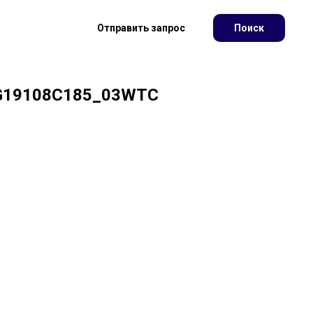
Отправить запрос
Поиск
G19108C185_03WTC