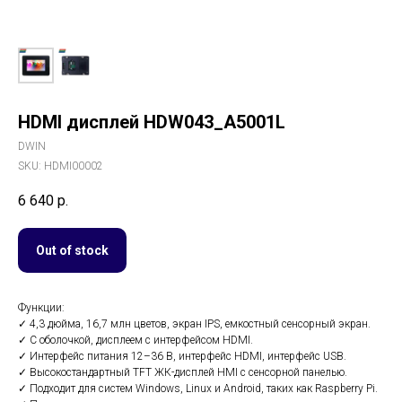
HDMI дисплей HDW043_A5001L
DWIN
SKU:
HDMI00002
6 640
р.
Out of stock
Функции:
✓ 4,3 дюйма, 16,7 млн ​​цветов, экран IPS, емкостный сенсорный экран.
✓ С оболочкой, дисплеем с интерфейсом HDMI.
✓ Интерфейс питания 12–36 В, интерфейс HDMI, интерфейс USB.
✓ Высокостандартный TFT ЖК-дисплей HMI с сенсорной панелью.
✓ Подходит для систем Windows, Linux и Android, таких как Raspberry Pi.