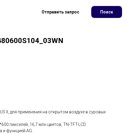
Отправить запрос
Поиск
G80600S104_03WN
US II, для применения на открытом воздухе в суровых
00 пикселей, 16,7 млн ​​цветов, TN-TFT-LCD.
а и функцией AG.