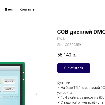
Дзен
Контакты
COB дисплей DM
DWIN
SKU:
COB00359
56 140
р.
Out of stock
Функции:
✓ На базе T5L1, с системой DG
условиях.
✓ 10,4 дюйма, разрешение 800*6
✓ С защитой от ультрафиолет