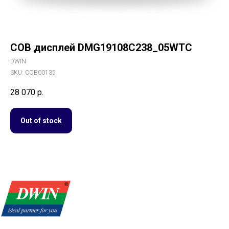
COB дисплей DMG19108C238_05WTC
DWIN
SKU:
COB00135
28 070
р.
Out of stock