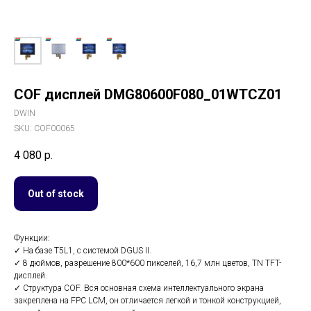
COF дисплей DMG80600F080_01WTCZ01
DWIN
SKU:
COF00065
4 080
р.
Out of stock
Функции:
✓ На базе T5L1, с системой DGUS II.
✓ 8 дюймов, разрешение 800*600 пикселей, 16,7 млн цветов, TN TFT-
дисплей.
✓ Структура COF. Вся основная схема интеллектуального экрана
закреплена на FPC LCM, он отличается легкой и тонкой конструкцией,