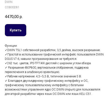
DWIN
COB00281
4470,00
р.
Купить
Функции:
✓DWIN T5L1 собственной разработки, 3,5 дюйма, высокое разрешение.
✓Простой в использовании графический интерфейс пользователя DWIN
DGUS V7.6, навыки программирования не требуются.
✓262 тыс. цветов, IPS-TFT-ЖК-дисплей с широким углом обзора.
✓ Разрешение 480*800, вертикальное отображение, поддержка
переключения в альбомную ориентацию.
✓Рабочее напряжение: 4,5–5,5 В, типичное значение 5 В.
✓ Благодаря двухъядерному графическому интерфейсу и ОС,
графическому пользовательскому интерфейсу с богатыми
возможностями управления ядро ​​ОС DWIN открыто для пользователя
для второй разработки через язык ОС DWIN или язык KELI C51.