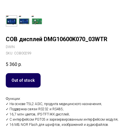
COB дисплей DMG10600K070_03WTR
DWIN
SKU:
COB00299
5 360
р.
Out of stock
Функции:
✓ На основе T5L2 ASIC, продукта медицинского назначения;
✓ Поддержка связи RS232 и RS485;
✓ 16,7 млн ​​цветов, IPS-TFT-ЖК-дисплей;
✓ С интерфейсом PGT05 и зарезервированным интерфейсом модуля;
✓ 16 МБ NOR Flash для шрифтов, изображений и аудиофайлов.