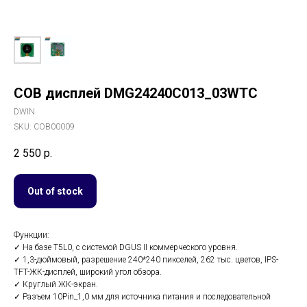
COB дисплей DMG24240C013_03WTC
DWIN
SKU:
COB00009
2 550
р.
Out of stock
Функции:
✓ На базе T5L0, с системой DGUS II коммерческого уровня.
✓ 1,3-дюймовый, разрешение 240*240 пикселей, 262 тыс. цветов, IPS-
TFT-ЖК-дисплей, широкий угол обзора.
✓ Круглый ЖК-экран.
✓ Разъем 10Pin_1,0 мм для источника питания и последовательной