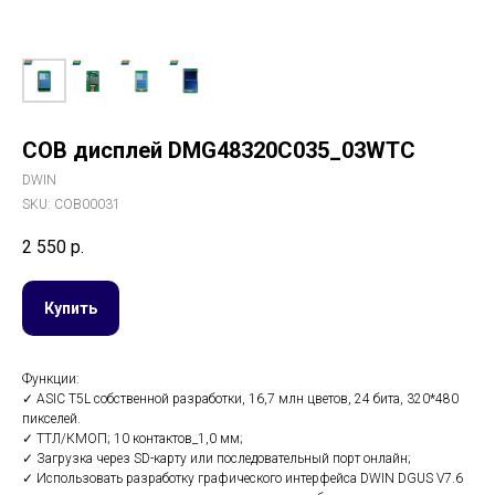
COB дисплей DMG48320C035_03WTC
DWIN
SKU:
COB00031
2 550
р.
Купить
Функции:
✓ ASIC T5L собственной разработки, 16,7 млн цветов, 24 бита, 320*480
пикселей.
✓ ТТЛ/КМОП; 10 контактов_1,0 мм;
✓ Загрузка через SD-карту или последовательный порт онлайн;
✓ Использовать разработку графического интерфейса DWIN DGUS V7.6