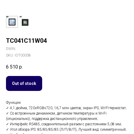
TC041C11W04
DWIN
SKU:
IOT00008
6 510
р.
Out of stock
Функции:
✓ 4,1 дюйма, 720xRGBx720, 16,7 млн ​​цветов, экран IPS, WI-FI-термостат;
✓ Со встроенным динамиком, датчиком температуры и Wi-Fi
(опционально), поддержка дистанционного управления;
✓ Интерфейс RS485, соединительный разъем с расстоянием 5,08 мм;
✓ Угол обзора IPS: 85/85/85/85 (Л/П/В/П), Лучший вид: симметричный;