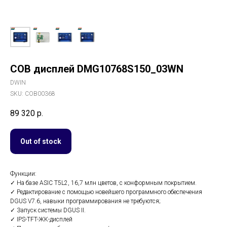
COB дисплей DMG10768S150_03WN
DWIN
SKU:
COB00368
89 320
р.
Out of stock
Функции:
✓ На базе ASIC T5L2, 16,7 млн ​​цветов, с конформным покрытием.
✓ Редактирование с помощью новейшего программного обеспечения
DGUS V7.6, навыки программирования не требуются;
✓ Запуск системы DGUS II.
✓ IPS-TFT-ЖК-дисплей